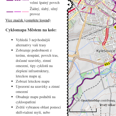
velmi špatný povrch
Žádný, slabý, silný
provoz
Více značek (complete legend)
Cyklomapa Městem na kole:
Vyhledá 3 nejvhodnější
alternativy vaší trasy
Zobrazuje podrobnosti z
terénu, stoupání, povrch tras,
dočasné uzavírky, zimní
omezení, tipy cyklistů na
zlepšení infrastruktury,
leteckou mapu aj.
Zobrazí leteckou mapu
Upozorní na uzavírky a zimní
omezení
Obsahuje mapu podnětů na
©
OpenStreetMap
contributors
cykloopatření
Trvalý odkaz
Zvětší vybranou oblast pomocí
2 km
shift+tažení myší, nebo